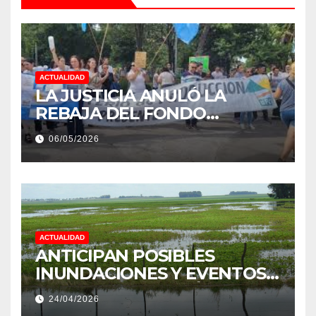
ACTUALIDAD
LA JUSTICIA ANULÓ LA
REBAJA DEL FONDO
ESTÍMULO A EMPLEADOS DE
06/05/2026
PRODUCCIÓN DE LA
PROVINCIA DEL CHACO
ACTUALIDAD
ANTICIPAN POSIBLES
INUNDACIONES Y EVENTOS
EXTREMOS: “PODRÍA SER UN
24/04/2026
NIÑO MUY IMPORTANTE”