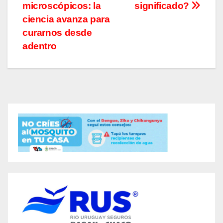
microscópicos: la
significado?
de
ciencia avanza para
entradas
curarnos desde
adentro