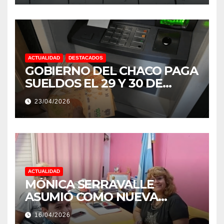
ACTUALIDAD
DESTACADOS
GOBIERNO DEL CHACO PAGA
SUELDOS EL 29 Y 30 DE
ABRIL, CON EL 2% DE
23/04/2026
AUMENTO
ACTUALIDAD
MÓNICA SERRAVALLE
ASUMIÓ COMO NUEVA
DIRECTORA DEL E.E.S. N° 82
16/04/2026
«RENÉ FAVALORO» DE