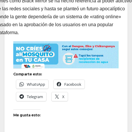
eries como
Black Mirror
se ha hecho referencia al poder adictivo
 las redes sociales y hasta se planteó un futuro apocalíptico
nde la gente dependería de un sistema de «rating online»
sado en la aprobación de los usuarios en una popular
ataforma.
Comparte esto:
WhatsApp
Facebook
Telegram
X
Me gusta esto: