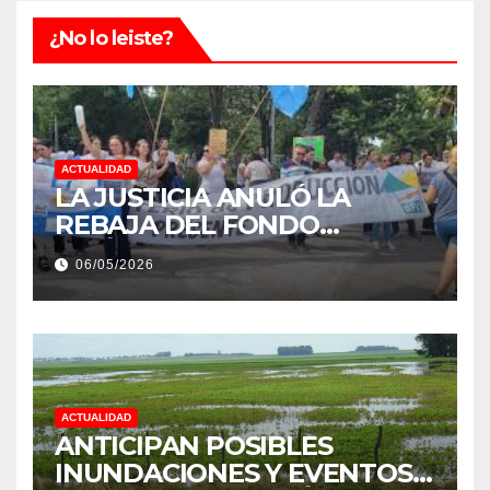
¿No lo leiste?
ACTUALIDAD
LA JUSTICIA ANULÓ LA
REBAJA DEL FONDO
ESTÍMULO A EMPLEADOS DE
06/05/2026
PRODUCCIÓN DE LA
PROVINCIA DEL CHACO
ACTUALIDAD
ANTICIPAN POSIBLES
INUNDACIONES Y EVENTOS