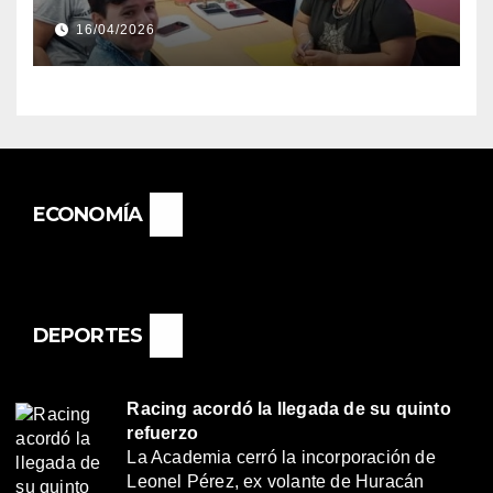
DIRECTORA DEL E.E.S. N° 82
16/04/2026
«RENÉ FAVALORO» DE
BASAIL.
ECONOMÍA
DEPORTES
Racing acordó la llegada de su quinto
refuerzo
La Academia cerró la incorporación de
Leonel Pérez, ex volante de Huracán