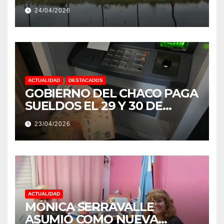
EXTREMOS: “PODRÍA SER UN
24/04/2026
NIÑO MUY IMPORTANTE”
ACTUALIDAD
DESTACADOS
GOBIERNO DEL CHACO PAGA
SUELDOS EL 29 Y 30 DE
ABRIL, CON EL 2% DE
23/04/2026
AUMENTO
ACTUALIDAD
MÓNICA SERRAVALLE
ASUMIÓ COMO NUEVA