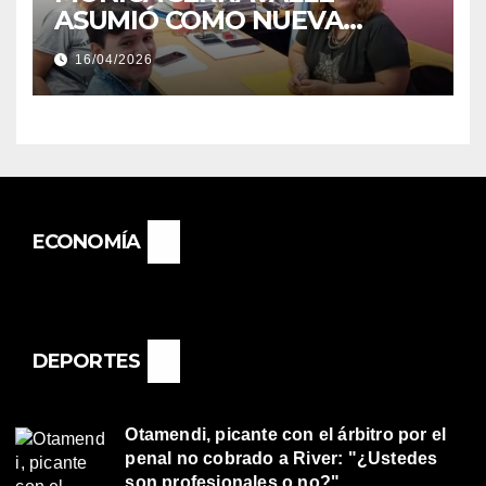
ASUMIÓ COMO NUEVA
DIRECTORA DEL E.E.S. N° 82
16/04/2026
«RENÉ FAVALORO» DE
BASAIL.
ECONOMÍA
DEPORTES
Otamendi, picante con el árbitro por el
penal no cobrado a River: "¿Ustedes
son profesionales o no?"