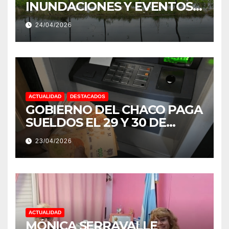
INUNDACIONES Y EVENTOS
EXTREMOS: “PODRÍA SER UN
24/04/2026
NIÑO MUY IMPORTANTE”
ACTUALIDAD
DESTACADOS
GOBIERNO DEL CHACO PAGA
SUELDOS EL 29 Y 30 DE
ABRIL, CON EL 2% DE
23/04/2026
AUMENTO
ACTUALIDAD
MÓNICA SERRAVALLE