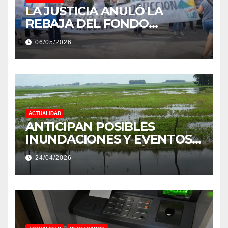
LA JUSTICIA ANULÓ LA
REBAJA DEL FONDO
ESTÍMULO A EMPLEADOS DE
06/05/2026
PRODUCCIÓN DE LA
PROVINCIA DEL CHACO
ACTUALIDAD
ANTICIPAN POSIBLES
INUNDACIONES Y EVENTOS
EXTREMOS: “PODRÍA SER UN
24/04/2026
NIÑO MUY IMPORTANTE”