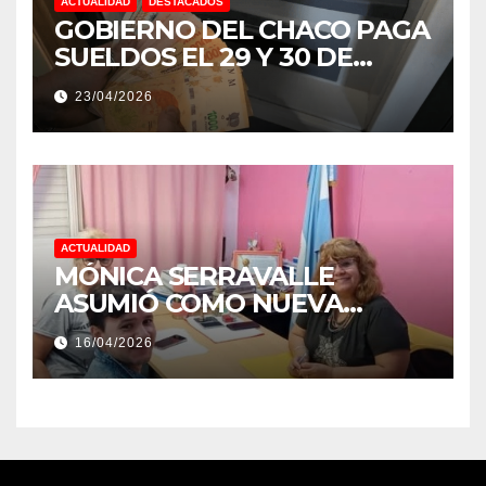
ACTUALIDAD
DESTACADOS
GOBIERNO DEL CHACO PAGA
SUELDOS EL 29 Y 30 DE
ABRIL, CON EL 2% DE
23/04/2026
AUMENTO
ACTUALIDAD
MÓNICA SERRAVALLE
ASUMIÓ COMO NUEVA
DIRECTORA DEL E.E.S. N° 82
16/04/2026
«RENÉ FAVALORO» DE
BASAIL.