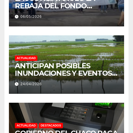
REBAJA DEL FONDO
ESTÍMULO A EMPLEADOS DE
06/05/2026
PRODUCCIÓN DE LA
PROVINCIA DEL CHACO
ACTUALIDAD
ANTICIPAN POSIBLES
INUNDACIONES Y EVENTOS
EXTREMOS: “PODRÍA SER UN
24/04/2026
NIÑO MUY IMPORTANTE”
ACTUALIDAD
DESTACADOS