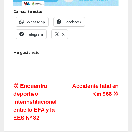
Comparte esto:
WhatsApp
Facebook
Telegram
X
Me gusta esto:
Navegación
Encuentro
Accidente fatal en
deportivo
Km 968
de
interinstitucional
entradas
entre la EFA y la
EES Nº 82