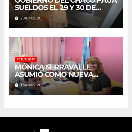
GOBIERNO DEL CHACO PAGA
SUELDOS EL 29 Y 30 DE
ABRIL, CON EL 2% DE
23/04/2026
AUMENTO
ACTUALIDAD
MÓNICA SERRAVALLE
ASUMIÓ COMO NUEVA
DIRECTORA DEL E.E.S. N° 82
16/04/2026
«RENÉ FAVALORO» DE
BASAIL.