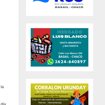
 la
 día