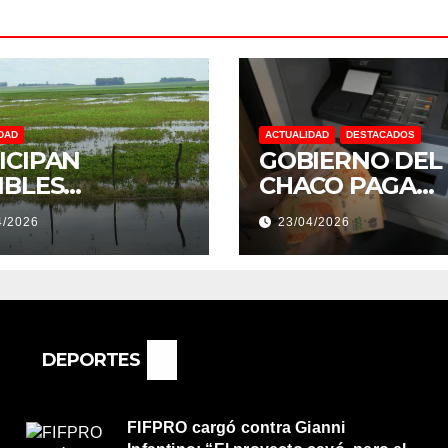
DAD
ACTUALIDAD
DESTACADOS
ICIPAN
GOBIERNO DEL
IBLES
CHACO PAGA
NDACIONES Y
SUELDOS EL 29 
4/2026
23/04/2026
NTOS
DE ABRIL, CON 
REMOS:
2% DE AUMENT
DRÍA SER UN
O MUY
ORTANTE”
DEPORTES
FIFPRO cargó contra Gianni