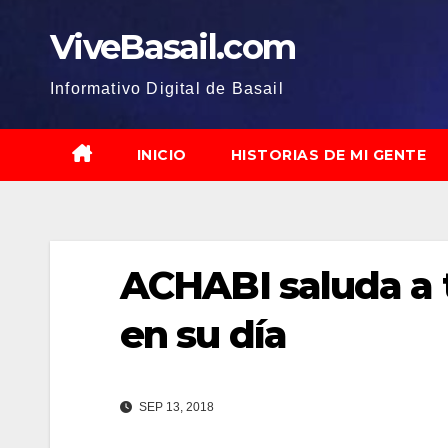
Saltar
ViveBasail.com
al
contenido
Informativo Digital de Basail
INICIO
HISTORIAS DE MI GENTE
ACHABI saluda a t
en su día
SEP 13, 2018