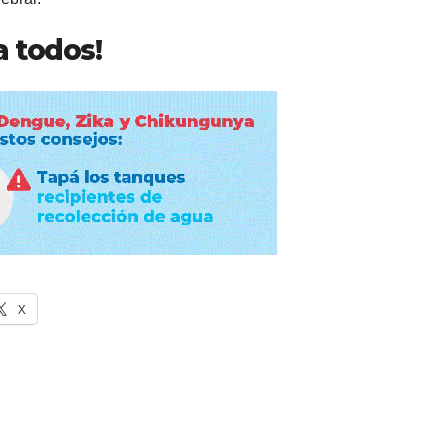
a todos!
X