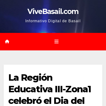
Saltar
ViveBasail.com
al
contenido
Informativo Digital de Basail
La Región
Educativa III-Zona1
celebró el Dia del