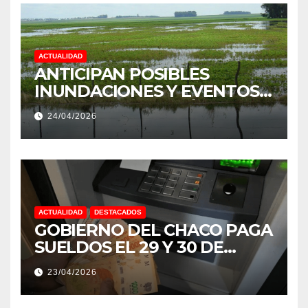
ACTUALIDAD
ANTICIPAN POSIBLES
INUNDACIONES Y EVENTOS
EXTREMOS: “PODRÍA SER UN
24/04/2026
NIÑO MUY IMPORTANTE”
ACTUALIDAD
DESTACADOS
GOBIERNO DEL CHACO PAGA
SUELDOS EL 29 Y 30 DE
ABRIL, CON EL 2% DE
23/04/2026
AUMENTO