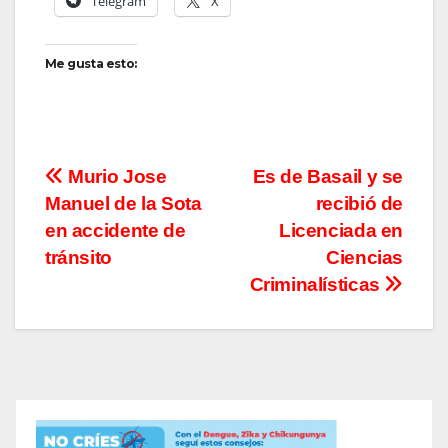
Telegram
X
Me gusta esto:
Navegación
Murio Jose
Es de Basail y se
Manuel de la Sota
recibió de
de
en accidente de
Licenciada en
entradas
tránsito
Ciencias
Criminalísticas