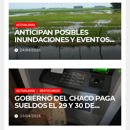
ACTUALIDAD
ANTICIPAN POSIBLES
INUNDACIONES Y EVENTOS
EXTREMOS: “PODRÍA SER UN
24/04/2026
NIÑO MUY IMPORTANTE”
ACTUALIDAD
DESTACADOS
GOBIERNO DEL CHACO PAGA
SUELDOS EL 29 Y 30 DE
ABRIL, CON EL 2% DE
23/04/2026
AUMENTO