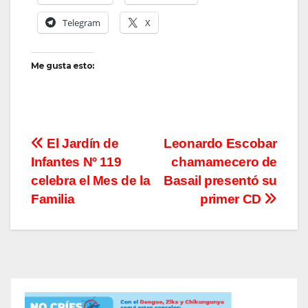
Telegram
X
Me gusta esto:
Navegación
El Jardín de
Leonardo Escobar
Infantes Nº 119
chamamecero de
de
celebra el Mes de la
Basail presentó su
entradas
Familia
primer CD