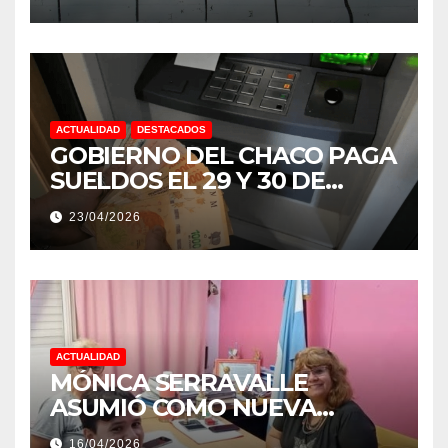
NIÑO MUY IMPORTANTE”
ACTUALIDAD
DESTACADOS
GOBIERNO DEL CHACO PAGA
SUELDOS EL 29 Y 30 DE
ABRIL, CON EL 2% DE
23/04/2026
AUMENTO
ACTUALIDAD
MÓNICA SERRAVALLE
ASUMIÓ COMO NUEVA
DIRECTORA DEL E.E.S. N° 82
16/04/2026