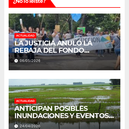
¿No lo leiste?
ACTUALIDAD
LA JUSTICIA ANULÓ LA
REBAJA DEL FONDO
ESTÍMULO A EMPLEADOS DE
06/05/2026
PRODUCCIÓN DE LA
PROVINCIA DEL CHACO
ACTUALIDAD
ANTICIPAN POSIBLES
INUNDACIONES Y EVENTOS
EXTREMOS: “PODRÍA SER UN
24/04/2026