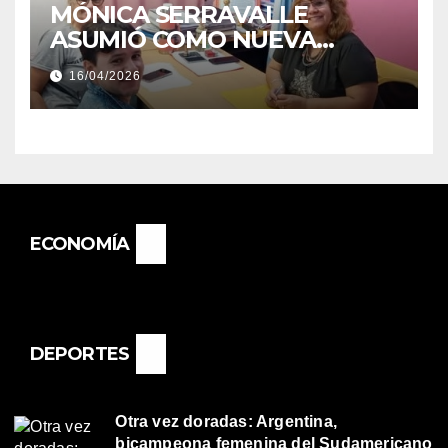
MÓNICA SERRAVALLE
ASUMIÓ COMO NUEVA
DIRECTORA DEL E.E.S. N° 82
16/04/2026
«RENÉ FAVALORO» DE
BASAIL.
ECONOMÍA
DEPORTES
Otra vez doradas: Argentina,
bicampeona femenina del Sudamericano