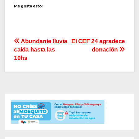
Me gusta esto:
Navegación
Abundante lluvia
El CEF 24 agradece
caída hasta las
donación
de
10hs
entradas