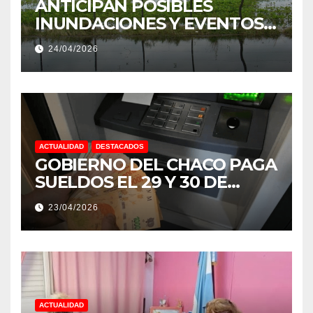
ANTICIPAN POSIBLES
INUNDACIONES Y EVENTOS
EXTREMOS: “PODRÍA SER UN
24/04/2026
NIÑO MUY IMPORTANTE”
ACTUALIDAD
DESTACADOS
GOBIERNO DEL CHACO PAGA
SUELDOS EL 29 Y 30 DE
ABRIL, CON EL 2% DE
23/04/2026
AUMENTO
ACTUALIDAD