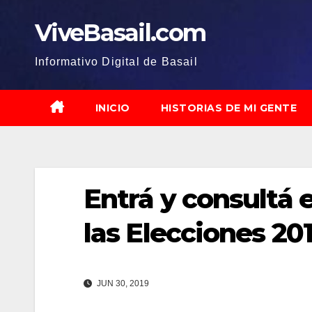
Saltar
ViveBasail.com
al
contenido
Informativo Digital de Basail
INICIO
HISTORIAS DE MI GENTE
Entrá y consultá 
las Elecciones 20
JUN 30, 2019