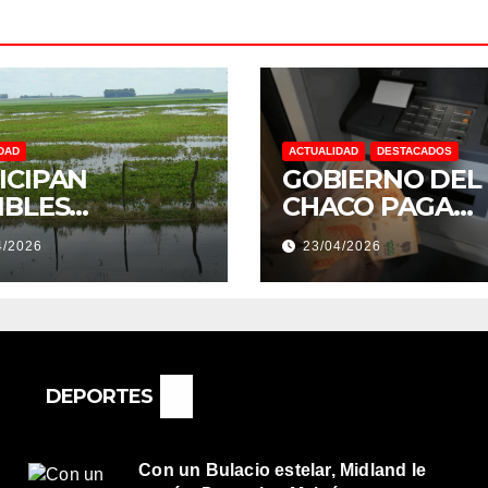
DAD
ACTUALIDAD
DESTACADOS
ICIPAN
GOBIERNO DEL
IBLES
CHACO PAGA
NDACIONES Y
SUELDOS EL 29 
4/2026
23/04/2026
NTOS
DE ABRIL, CON 
REMOS:
2% DE AUMENT
DRÍA SER UN
O MUY
ORTANTE”
DEPORTES
Con un Bulacio estelar, Midland le