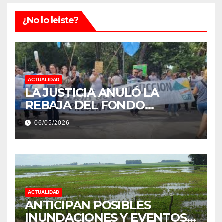
¿No lo leiste?
ACTUALIDAD
LA JUSTICIA ANULÓ LA
REBAJA DEL FONDO
ESTÍMULO A EMPLEADOS DE
06/05/2026
PRODUCCIÓN DE LA
PROVINCIA DEL CHACO
ACTUALIDAD
ANTICIPAN POSIBLES
INUNDACIONES Y EVENTOS