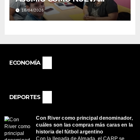
DIRECTORA DEL E.E.S. N° 82
16/04/2026
«RENÉ FAVALORO» DE
BASAIL.
ECONOMÍA
DEPORTES
Con River como principal denominador,
cuáles son las compras más caras en la
historia del fútbol argentino
Con la llegada de Almada, el CARP se