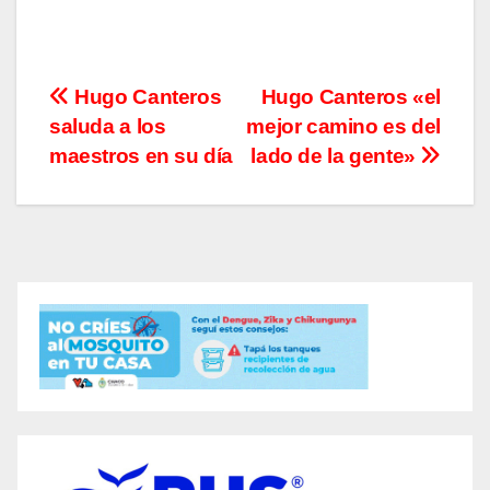
Navegación
Hugo Canteros
Hugo Canteros «el
saluda a los
mejor camino es del
de
maestros en su día
lado de la gente»
entradas