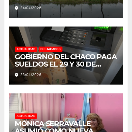
EXTREMOS: “PODRÍA SER UN
24/04/2026
NIÑO MUY IMPORTANTE”
ACTUALIDAD
DESTACADOS
GOBIERNO DEL CHACO PAGA
SUELDOS EL 29 Y 30 DE
ABRIL, CON EL 2% DE
23/04/2026
AUMENTO
ACTUALIDAD
MÓNICA SERRAVALLE
ASUMIÓ COMO NUEVA