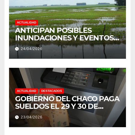
ACTUALIDAD
ANTICIPAN POSIBLES
INUNDACIONES Y EVENTOS
EXTREMOS: “PODRÍA SER UN
24/04/2026
NIÑO MUY IMPORTANTE”
ACTUALIDAD
DESTACADOS
GOBIERNO DEL CHACO PAGA
SUELDOS EL 29 Y 30 DE
ABRIL, CON EL 2% DE
23/04/2026
AUMENTO