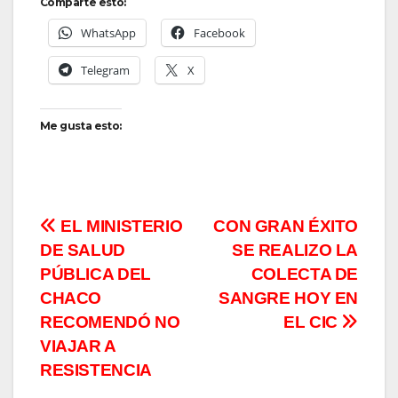
Comparte esto:
WhatsApp
Facebook
Telegram
X
Me gusta esto:
Navegación
EL MINISTERIO
CON GRAN ÉXITO
DE SALUD
SE REALIZO LA
de
PÚBLICA DEL
COLECTA DE
entradas
CHACO
SANGRE HOY EN
RECOMENDÓ NO
EL CIC
VIAJAR A
RESISTENCIA