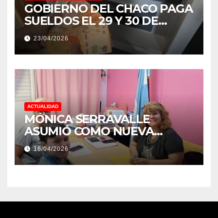
GOBIERNO DEL CHACO PAGA
SUELDOS EL 29 Y 30 DE
ABRIL, CON EL 2% DE
23/04/2026
AUMENTO
ACTUALIDAD
MÓNICA SERRAVALLE
ASUMIÓ COMO NUEVA
DIRECTORA DEL E.E.S. N° 82
16/04/2026
«RENÉ FAVALORO» DE
BASAIL.