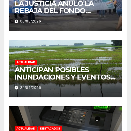
LA JUSTICIA ANULÓ LA
REBAJA DEL FONDO
ESTÍMULO A EMPLEADOS DE
06/05/2026
PRODUCCIÓN DE LA
PROVINCIA DEL CHACO
ACTUALIDAD
ANTICIPAN POSIBLES
INUNDACIONES Y EVENTOS
EXTREMOS: “PODRÍA SER UN
24/04/2026
NIÑO MUY IMPORTANTE”
ACTUALIDAD
DESTACADOS