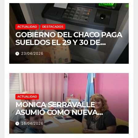
ACTUALIDAD
DESTACADOS
GOBIERNO DEL CHACO PAGA
SUELDOS EL 29 Y 30 DE
ABRIL, CON EL 2% DE
23/04/2026
AUMENTO
ACTUALIDAD
MÓNICA SERRAVALLE
ASUMIÓ COMO NUEVA
DIRECTORA DEL E.E.S. N° 82
16/04/2026
«RENÉ FAVALORO» DE
BASAIL.