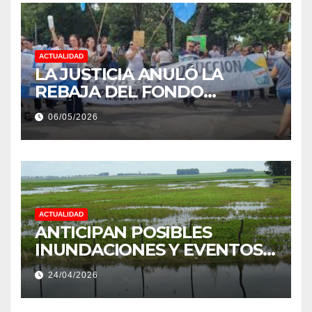
ACTUALIDAD
LA JUSTICIA ANULÓ LA
REBAJA DEL FONDO
ESTÍMULO A EMPLEADOS DE
06/05/2026
PRODUCCIÓN DE LA
PROVINCIA DEL CHACO
ACTUALIDAD
ANTICIPAN POSIBLES
INUNDACIONES Y EVENTOS
EXTREMOS: “PODRÍA SER UN
24/04/2026
NIÑO MUY IMPORTANTE”