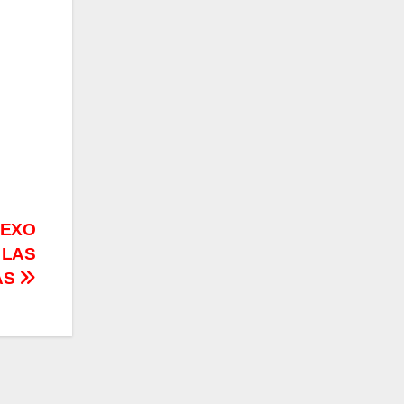
NEXO
 LAS
AS