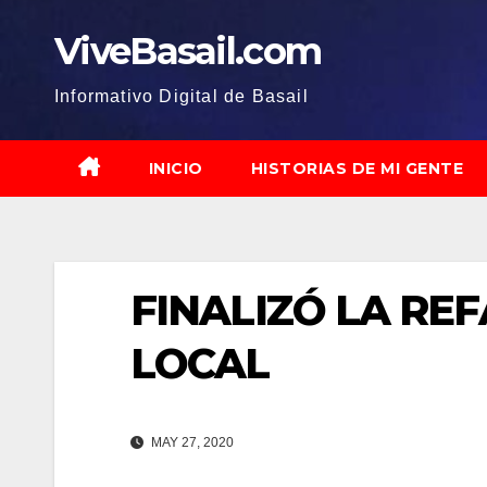
Saltar
ViveBasail.com
al
contenido
Informativo Digital de Basail
INICIO
HISTORIAS DE MI GENTE
FINALIZÓ LA RE
LOCAL
MAY 27, 2020