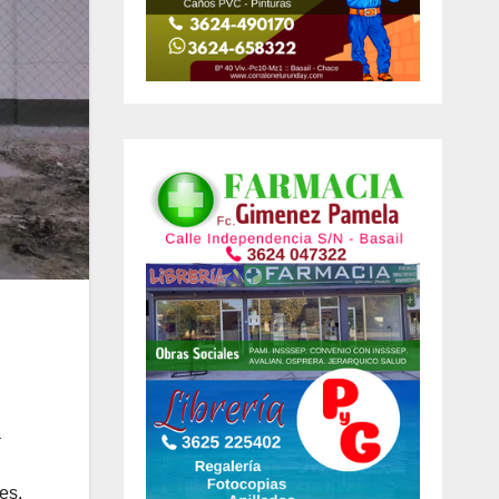
a
es,