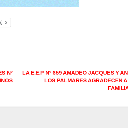
X
ES N°
LA E.E.P N° 659 AMADEO JACQUES Y A
MNOS
LOS PALMARES AGRADECEN A
FAMILI