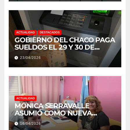
ACTUALIDAD
DESTACADOS
GOBIERNO DEL CHACO PAGA
SUELDOS EL 29 Y 30 DE
ABRIL, CON EL 2% DE
23/04/2026
AUMENTO
ACTUALIDAD
MÓNICA SERRAVALLE
ASUMIÓ COMO NUEVA
DIRECTORA DEL E.E.S. N° 82
16/04/2026
«RENÉ FAVALORO» DE