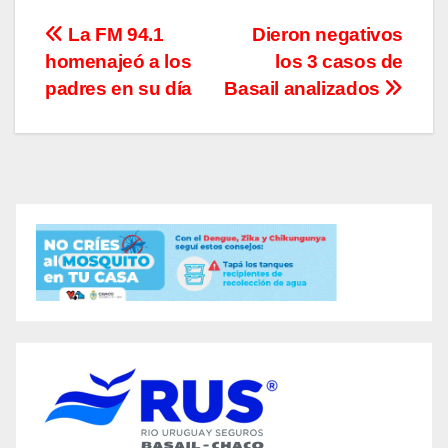
Navegación
La FM 94.1
Dieron negativos
homenajeó a los
los 3 casos de
de
padres en su día
Basail analizados
entradas