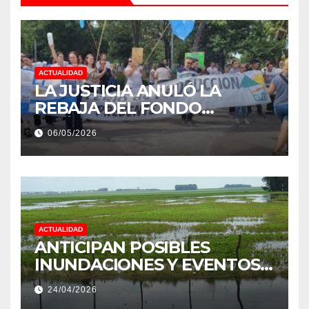
ACTUALIDAD
LA JUSTICIA ANULÓ LA
REBAJA DEL FONDO
ESTÍMULO A EMPLEADOS DE
06/05/2026
PRODUCCIÓN DE LA
PROVINCIA DEL CHACO
ACTUALIDAD
ANTICIPAN POSIBLES
INUNDACIONES Y EVENTOS
EXTREMOS: “PODRÍA SER UN
24/04/2026
NIÑO MUY IMPORTANTE”