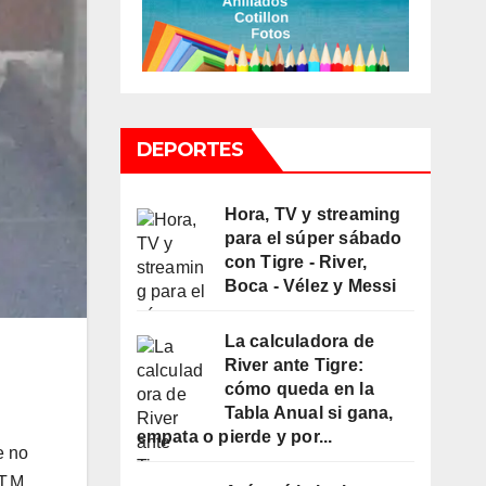
DEPORTES
Hora, TV y streaming
para el súper sábado
con Tigre - River,
Boca - Vélez y Messi
La calculadora de
River ante Tigre:
cómo queda en la
Tabla Anual si gana,
empata o pierde y por...
e no
T.M.