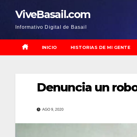
Saltar
ViveBasail.com
al
contenido
Informativo Digital de Basail
INICIO
HISTORIAS DE MI GENTE
Denuncia un robo
AGO 9, 2020