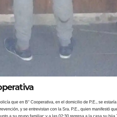
operativa
licía que en B° Cooperativa, en el domicilio de P.E., se estaría
evención, y se entrevistan con la Sra. P.E., quien manifestó qu
nto a su grupo familiar; y a las 02:30 regresa a la casa su hija 