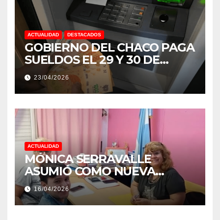
ACTUALIDAD
DESTACADOS
GOBIERNO DEL CHACO PAGA
SUELDOS EL 29 Y 30 DE
ABRIL, CON EL 2% DE
23/04/2026
AUMENTO
ACTUALIDAD
MÓNICA SERRAVALLE
ASUMIÓ COMO NUEVA
DIRECTORA DEL E.E.S. N° 82
16/04/2026
«RENÉ FAVALORO» DE
BASAIL.