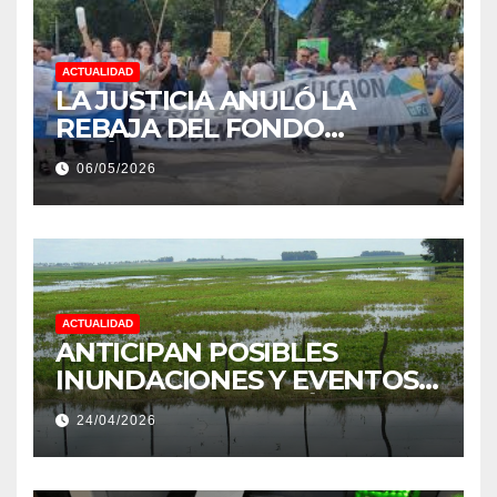
ACTUALIDAD
LA JUSTICIA ANULÓ LA
REBAJA DEL FONDO
ESTÍMULO A EMPLEADOS DE
06/05/2026
PRODUCCIÓN DE LA
PROVINCIA DEL CHACO
ACTUALIDAD
ANTICIPAN POSIBLES
INUNDACIONES Y EVENTOS
EXTREMOS: “PODRÍA SER UN
24/04/2026
NIÑO MUY IMPORTANTE”