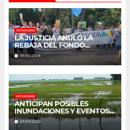
ACTUALIDAD
LA JUSTICIA ANULÓ LA
REBAJA DEL FONDO
ESTÍMULO A EMPLEADOS DE
06/05/2026
PRODUCCIÓN DE LA
PROVINCIA DEL CHACO
ACTUALIDAD
ANTICIPAN POSIBLES
INUNDACIONES Y EVENTOS
EXTREMOS: “PODRÍA SER UN
24/04/2026
NIÑO MUY IMPORTANTE”