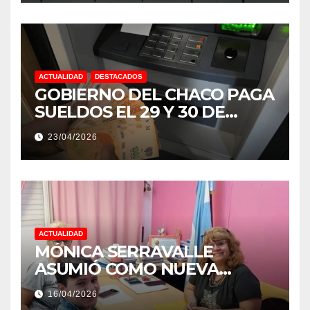
ACTUALIDAD
DESTACADOS
GOBIERNO DEL CHACO PAGA
SUELDOS EL 29 Y 30 DE
ABRIL, CON EL 2% DE
23/04/2026
AUMENTO
ACTUALIDAD
MÓNICA SERRAVALLE
ASUMIÓ COMO NUEVA
DIRECTORA DEL E.E.S. N° 82
16/04/2026
«RENÉ FAVALORO» DE