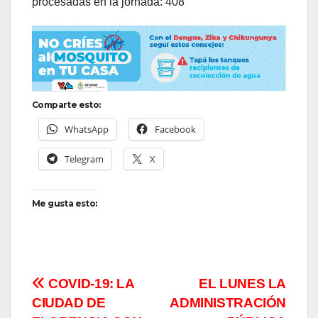
procesadas en la jornada: 408
Comparte esto:
WhatsApp
Facebook
Telegram
X
Me gusta esto:
Navegación
COVID-19: LA
EL LUNES LA
CIUDAD DE
ADMINISTRACIÓN
de