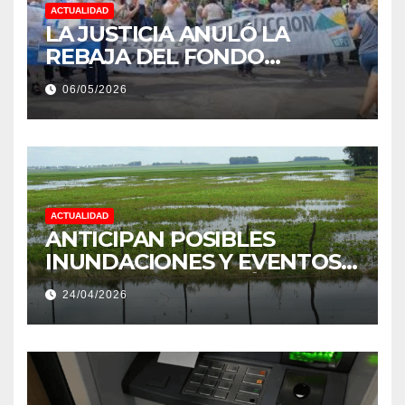
ACTUALIDAD
LA JUSTICIA ANULÓ LA
REBAJA DEL FONDO
ESTÍMULO A EMPLEADOS DE
06/05/2026
PRODUCCIÓN DE LA
PROVINCIA DEL CHACO
ACTUALIDAD
ANTICIPAN POSIBLES
INUNDACIONES Y EVENTOS
EXTREMOS: “PODRÍA SER UN
24/04/2026
NIÑO MUY IMPORTANTE”