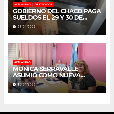
ACTUALIDAD
DESTACADOS
GOBIERNO DEL CHACO PAGA
SUELDOS EL 29 Y 30 DE
ABRIL, CON EL 2% DE
23/04/2026
AUMENTO
ACTUALIDAD
MÓNICA SERRAVALLE
ASUMIÓ COMO NUEVA
DIRECTORA DEL E.E.S. N° 82
16/04/2026
«RENÉ FAVALORO» DE
BASAIL.