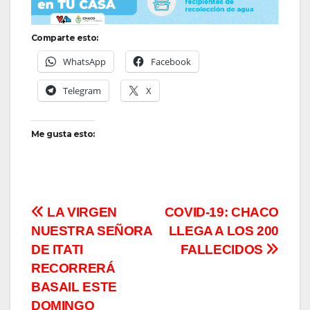
Comparte esto:
WhatsApp
Facebook
Telegram
X
Me gusta esto:
Navegación
LA VIRGEN
COVID-19: CHACO
NUESTRA SEÑORA
LLEGA A LOS 200
de
DE ITATI
FALLECIDOS
entradas
RECORRERÁ
BASAIL ESTE
DOMINGO