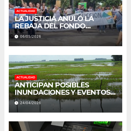
ACTUALIDAD
LA JUSTICIA ANULÓ LA
REBAJA DEL FONDO
ESTÍMULO A EMPLEADOS DE
06/05/2026
PRODUCCIÓN DE LA
PROVINCIA DEL CHACO
ACTUALIDAD
ANTICIPAN POSIBLES
INUNDACIONES Y EVENTOS
EXTREMOS: “PODRÍA SER UN
24/04/2026
NIÑO MUY IMPORTANTE”