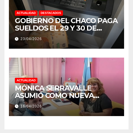
ACTUALIDAD
DESTACADOS
GOBIERNO DEL CHACO PAGA
SUELDOS EL 29 Y 30 DE
ABRIL, CON EL 2% DE
23/04/2026
AUMENTO
ACTUALIDAD
MÓNICA SERRAVALLE
ASUMIÓ COMO NUEVA
DIRECTORA DEL E.E.S. N° 82
16/04/2026
«RENÉ FAVALORO» DE
BASAIL.