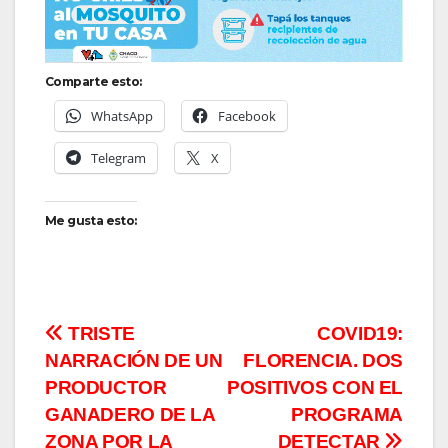
Comparte esto:
WhatsApp
Facebook
Telegram
X
Me gusta esto:
Navegación
TRISTE
COVID19:
NARRACIÓN DE UN
FLORENCIA. DOS
de
PRODUCTOR
POSITIVOS CON EL
entradas
GANADERO DE LA
PROGRAMA
ZONA POR LA
DETECTAR