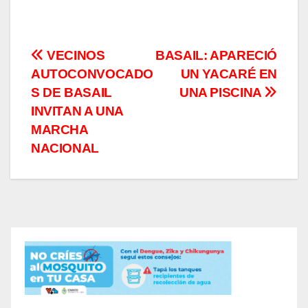
Navegación
VECINOS
BASAIL: APARECIÓ
AUTOCONVOCADO
UN YACARÉ EN
de
S DE BASAIL
UNA PISCINA
entradas
INVITAN A UNA
MARCHA
NACIONAL