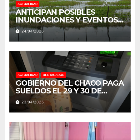
ACTUALIDAD
ANTICIPAN POSIBLES
INUNDACIONES Y EVENTOS
EXTREMOS: “PODRÍA SER UN
24/04/2026
NIÑO MUY IMPORTANTE”
ACTUALIDAD
DESTACADOS
GOBIERNO DEL CHACO PAGA
SUELDOS EL 29 Y 30 DE
ABRIL, CON EL 2% DE
23/04/2026
AUMENTO