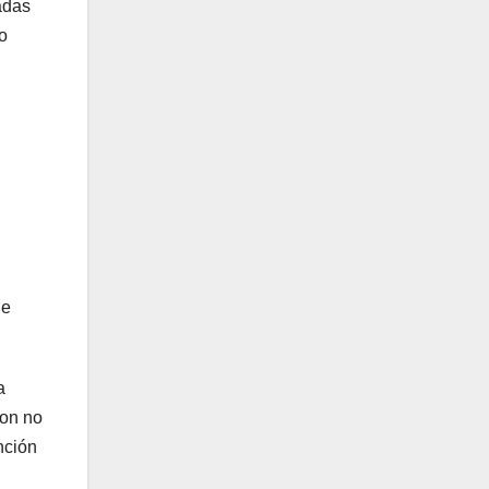
adas
o
de
a
con no
nción