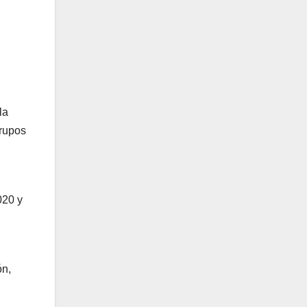
la
grupos
020 y
ón,