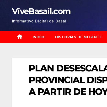
Saltar
ViveBasail.com
al
contenido
Informativo Digital de Basail
INICIO
HISTORIAS DE MI GENTE
PLAN DESESCALA
PROVINCIAL DIS
A PARTIR DE HO