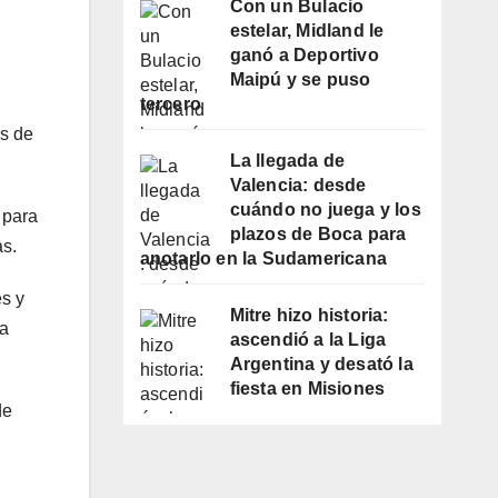
Con un Bulacio
estelar, Midland le
ganó a Deportivo
Maipú y se puso
tercero
os de
La llegada de
Valencia: desde
cuándo no juega y los
 para
plazos de Boca para
as.
anotarlo en la Sudamericana
es y
Mitre hizo historia:
La
ascendió a la Liga
Argentina y desató la
fiesta en Misiones
de