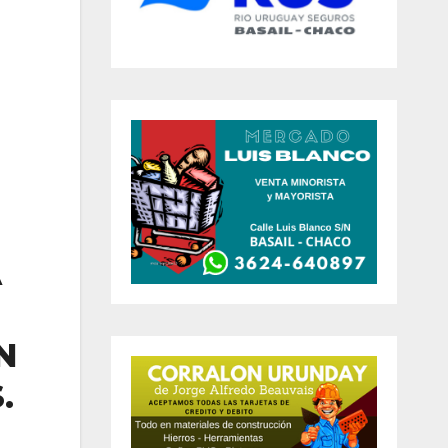
A
N
.