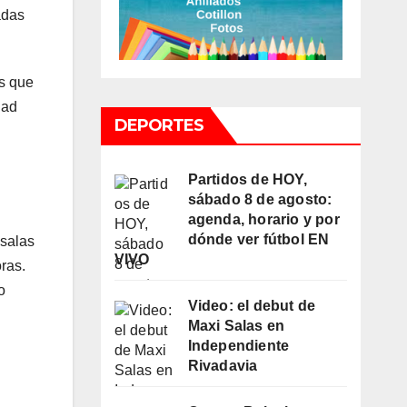
adas
es que
dad
DEPORTES
Partidos de HOY,
sábado 8 de agosto:
agenda, horario y por
dónde ver fútbol EN
 salas
VIVO
ras.
o
Video: el debut de
Maxi Salas en
Independiente
Rivadavia