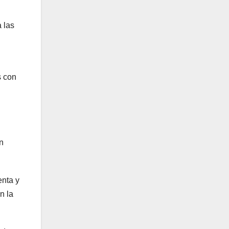
 las
s con
n
enta y
n la