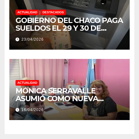
ACTUALIDAD
DESTACADOS
GOBIERNO DEL CHACO PAGA
SUELDOS EL 29 Y 30 DE
ABRIL, CON EL 2% DE
23/04/2026
AUMENTO
ACTUALIDAD
MÓNICA SERRAVALLE
ASUMIÓ COMO NUEVA
DIRECTORA DEL E.E.S. N° 82
16/04/2026
«RENÉ FAVALORO» DE
BASAIL.