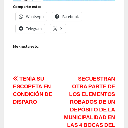
Comparte esto:
WhatsApp
Facebook
Telegram
X
Me gusta esto:
Navegación
TENÍA SU
SECUESTRAN
ESCOPETA EN
OTRA PARTE DE
de
CONDICIÓN DE
LOS ELEMENTOS
entradas
DISPARO
ROBADOS DE UN
DEPÓSITO DE LA
MUNICIPALIDAD EN
LAS 4 BOCAS DEL