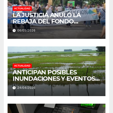
ACTUALIDAD
LA JUSTICIA ANULÓ LA
REBAJA DEL FONDO
ESTÍMULO A EMPLEADOS DE
06/05/2026
PRODUCCIÓN DE LA
PROVINCIA DEL CHACO
ACTUALIDAD
ANTICIPAN POSIBLES
INUNDACIONES Y EVENTOS
EXTREMOS: “PODRÍA SER UN
24/04/2026
NIÑO MUY IMPORTANTE”