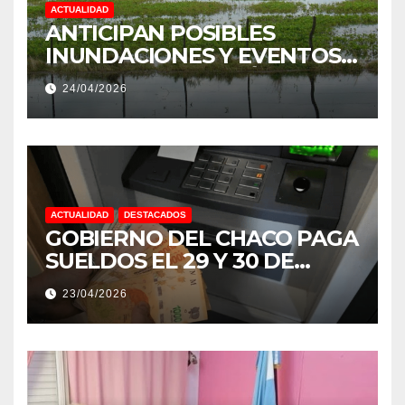
ACTUALIDAD
ANTICIPAN POSIBLES
INUNDACIONES Y EVENTOS
EXTREMOS: “PODRÍA SER UN
24/04/2026
NIÑO MUY IMPORTANTE”
ACTUALIDAD
DESTACADOS
GOBIERNO DEL CHACO PAGA
SUELDOS EL 29 Y 30 DE
ABRIL, CON EL 2% DE
23/04/2026
AUMENTO