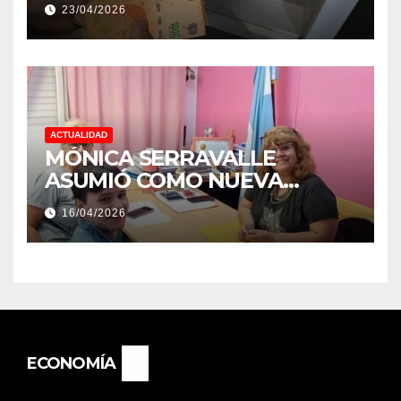
23/04/2026
AUMENTO
ACTUALIDAD
MÓNICA SERRAVALLE
ASUMIÓ COMO NUEVA
DIRECTORA DEL E.E.S. N° 82
16/04/2026
«RENÉ FAVALORO» DE
BASAIL.
ECONOMÍA