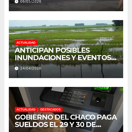
06/05/2026
PRODUCCIÓN DE LA
PROVINCIA DEL CHACO
ACTUALIDAD
ANTICIPAN POSIBLES
INUNDACIONES Y EVENTOS
EXTREMOS: “PODRÍA SER UN
24/04/2026
NIÑO MUY IMPORTANTE”
ACTUALIDAD
DESTACADOS
GOBIERNO DEL CHACO PAGA
SUELDOS EL 29 Y 30 DE
ABRIL, CON EL 2% DE