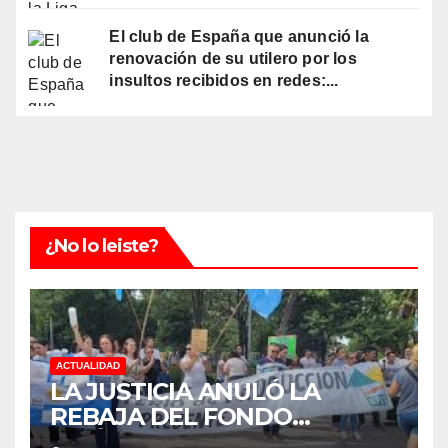
El club de España que anunció la
renovación de su utilero por los
insultos recibidos en redes:...
¿No lo leiste?
ACTUALIDAD
LA JUSTICIA ANULÓ LA
REBAJA DEL FONDO
ESTÍMULO A EMPLEADOS DE