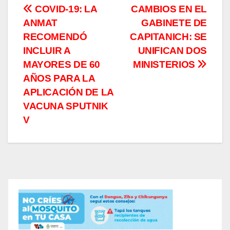
Navegación
COVID-19: LA
CAMBIOS EN EL
ANMAT
GABINETE DE
de
RECOMENDÓ
CAPITANICH: SE
entradas
INCLUIR A
UNIFICAN DOS
MAYORES DE 60
MINISTERIOS
AÑOS PARA LA
APLICACIÓN DE LA
VACUNA SPUTNIK
V