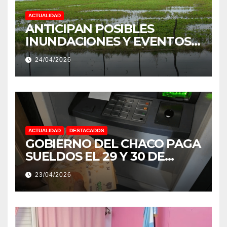
ACTUALIDAD
ANTICIPAN POSIBLES
INUNDACIONES Y EVENTOS
EXTREMOS: “PODRÍA SER UN
24/04/2026
NIÑO MUY IMPORTANTE”
ACTUALIDAD
DESTACADOS
GOBIERNO DEL CHACO PAGA
SUELDOS EL 29 Y 30 DE
ABRIL, CON EL 2% DE
23/04/2026
AUMENTO