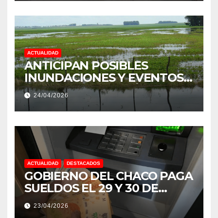
PROVINCIA DEL CHACO
ACTUALIDAD
ANTICIPAN POSIBLES
INUNDACIONES Y EVENTOS
EXTREMOS: “PODRÍA SER UN
24/04/2026
NIÑO MUY IMPORTANTE”
ACTUALIDAD
DESTACADOS
GOBIERNO DEL CHACO PAGA
SUELDOS EL 29 Y 30 DE
ABRIL, CON EL 2% DE
23/04/2026
AUMENTO