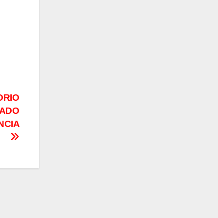
ORIO
PADO
NCIA