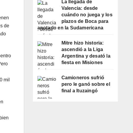
La llegada de
Valencia: desde
cuándo no juega y los
ienen
plazos de Boca para
os de
anotarlo en la Sudamericana
ado
Mitre hizo historia:
ascendió a la Liga
entro
Argentina y desató la
fiesta en Misiones
Pero
Camioneros sufrió
0 mil
pero le ganó sobre el
final a Ituzaingó
en
bien