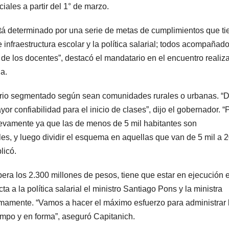
iales a partir del 1° de marzo.
está determinado por una serie de metas de cumplimientos que t
 infraestructura escolar y la política salarial; todos acompañad
 de los docentes”, destacó el mandatario en el encuentro realiz
a.
tario segmentado según sean comunidades rurales o urbanas. “D
r confiabilidad para el inicio de clases”, dijo el gobernador. “
evamente ya que las de menos de 5 mil habitantes son
es, y luego dividir el esquema en aquellas que van de 5 mil a 2
licó.
pera los 2.300 millones de pesos, tiene que estar en ejecución 
a a la política salarial el ministro Santiago Pons y la ministra
imamente. “Vamos a hacer el máximo esfuerzo para administrar 
iempo y en forma”, aseguró Capitanich.