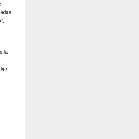
e
icadas
”,
e la
ijo.