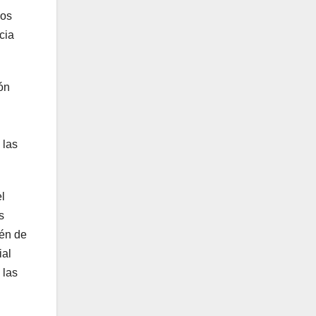
dos
cia
ón
 las
el
s
ién de
ial
 las