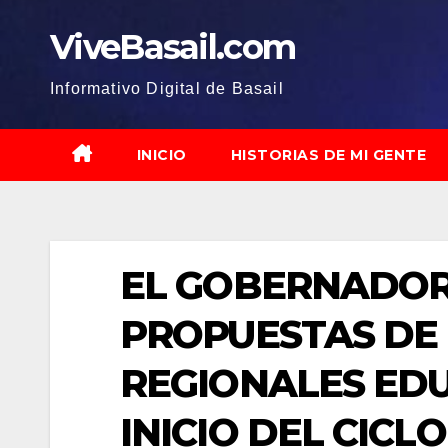
Saltar
ViveBasail.com
al
contenido
Informativo Digital de Basail
INICIO
HISTORIAS DE MI GENTE
EL GOBERNADOR
PROPUESTAS DE
REGIONALES EDU
INICIO DEL CICLO