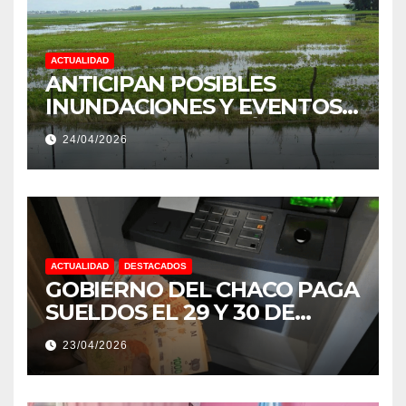
ACTUALIDAD
ANTICIPAN POSIBLES
INUNDACIONES Y EVENTOS
EXTREMOS: “PODRÍA SER UN
24/04/2026
NIÑO MUY IMPORTANTE”
ACTUALIDAD
DESTACADOS
GOBIERNO DEL CHACO PAGA
SUELDOS EL 29 Y 30 DE
ABRIL, CON EL 2% DE
23/04/2026
AUMENTO