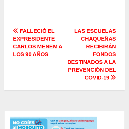
Navegación
FALLECIÓ EL
LAS ESCUELAS
EXPRESIDENTE
CHAQUEÑAS
de
CARLOS MENEM A
RECIBIRÁN
entradas
LOS 90 AÑOS
FONDOS
DESTINADOS A LA
PREVENCIÓN DEL
COVID-19