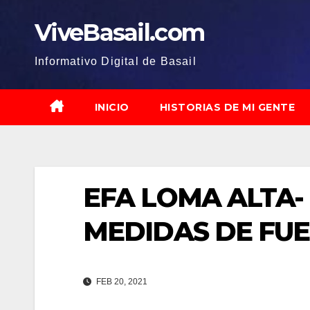
Saltar
ViveBasail.com
al
contenido
Informativo Digital de Basail
INICIO
HISTORIAS DE MI GENTE
EFA LOMA ALTA-
MEDIDAS DE FU
FEB 20, 2021