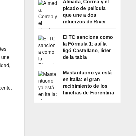
Almada, Correa y el
picado de película
que une a dos
refuerzos de River
El TC sanciona como
la Fórmula 1: así la
tes
ligó Castellano, líder
s une
de la tabla
idad,
Mastantuono ya está
en Italia: el gran
recibimiento de los
cente,
hinchas de Fiorentina