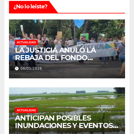
¿No lo leiste?
ACTUALIDAD
LA JUSTICIA ANULÓ LA
REBAJA DEL FONDO
ESTÍMULO A EMPLEADOS DE
06/05/2026
PRODUCCIÓN DE LA
PROVINCIA DEL CHACO
ACTUALIDAD
ANTICIPAN POSIBLES
INUNDACIONES Y EVENTOS
EXTREMOS: “PODRÍA SER UN