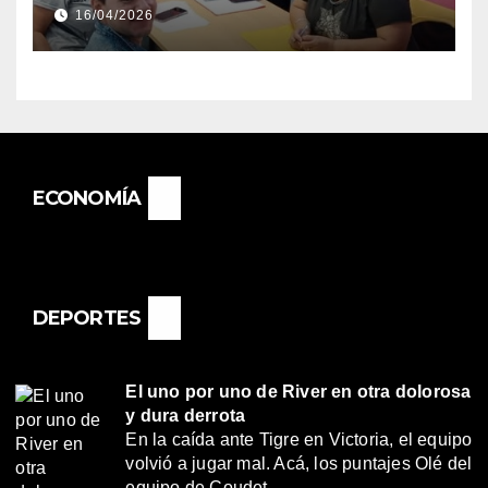
DIRECTORA DEL E.E.S. N° 82
16/04/2026
«RENÉ FAVALORO» DE
BASAIL.
ECONOMÍA
DEPORTES
El uno por uno de River en otra dolorosa
y dura derrota
En la caída ante Tigre en Victoria, el equipo
volvió a jugar mal. Acá, los puntajes Olé del
equipo de Coudet.