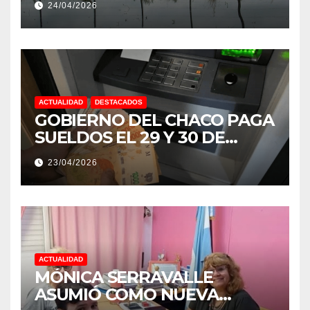
24/04/2026
NIÑO MUY IMPORTANTE”
ACTUALIDAD
DESTACADOS
GOBIERNO DEL CHACO PAGA
SUELDOS EL 29 Y 30 DE
ABRIL, CON EL 2% DE
23/04/2026
AUMENTO
ACTUALIDAD
MÓNICA SERRAVALLE
ASUMIÓ COMO NUEVA