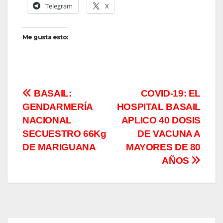
Telegram
X
Me gusta esto:
Navegación
BASAIL:
COVID-19: EL
GENDARMERÍA
HOSPITAL BASAIL
de
NACIONAL
APLICO 40 DOSIS
entradas
SECUESTRO 66Kg
DE VACUNA A
DE MARIGUANA
MAYORES DE 80
AÑOS