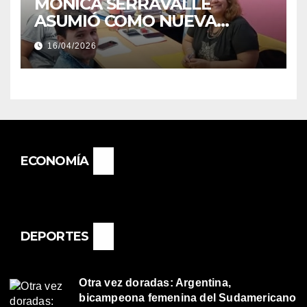
MÓNICA SERRAVALLE
ASUMIÓ COMO NUEVA
DIRECTORA DEL E.E.S. N° 82
16/04/2026
«RENÉ FAVALORO» DE
BASAIL.
ECONOMÍA
DEPORTES
Otra vez doradas: Argentina,
bicampeona femenina del Sudamericano