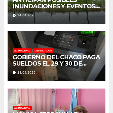
INUNDACIONES Y EVENTOS
EXTREMOS: “PODRÍA SER UN
24/04/2026
NIÑO MUY IMPORTANTE”
ACTUALIDAD
DESTACADOS
GOBIERNO DEL CHACO PAGA
SUELDOS EL 29 Y 30 DE
ABRIL, CON EL 2% DE
23/04/2026
AUMENTO
ACTUALIDAD