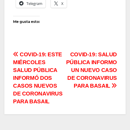
Telegram
X
Me gusta esto:
Navegación
COVID-19: ESTE
COVID-19: SALUD
MIÉRCOLES
PÚBLICA INFORMO
de
SALUD PÚBLICA
UN NUEVO CASO
entradas
INFORMÓ DOS
DE CORONAVIRUS
CASOS NUEVOS
PARA BASAIL
DE CORONAVIRUS
PARA BASAIL