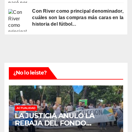
Con River como principal denominador,
cuáles son las compras más caras en la
historia del fútbol...
¿No lo leiste?
ACTUALIDAD
LA JUSTICIA ANULÓ LA
REBAJA DEL FONDO
ESTÍMULO A EMPLEADOS DE