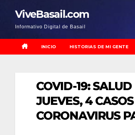
Saltar
ViveBasail.com
al
contenido
Informativo Digital de Basail
INICIO
HISTORIAS DE MI GENTE
COVID-19: SALU
JUEVES, 4 CASO
CORONAVIRUS P