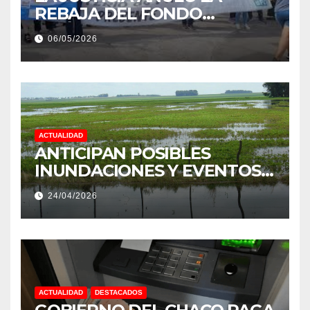
REBAJA DEL FONDO
ESTÍMULO A EMPLEADOS DE
06/05/2026
PRODUCCIÓN DE LA
PROVINCIA DEL CHACO
ACTUALIDAD
ANTICIPAN POSIBLES
INUNDACIONES Y EVENTOS
EXTREMOS: “PODRÍA SER UN
24/04/2026
NIÑO MUY IMPORTANTE”
ACTUALIDAD
DESTACADOS