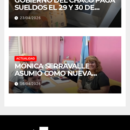
GOBIERNO DEL CHACO PAGA
SUELDOS EL 29 Y 30 DE
ABRIL, CON EL 2% DE
23/04/2026
AUMENTO
ACTUALIDAD
MÓNICA SERRAVALLE
ASUMIÓ COMO NUEVA
DIRECTORA DEL E.E.S. N° 82
16/04/2026
«RENÉ FAVALORO» DE
BASAIL.