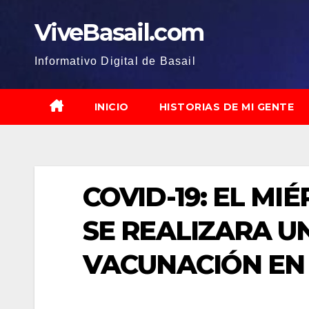
Saltar
ViveBasail.com
al
contenido
Informativo Digital de Basail
INICIO
HISTORIAS DE MI GENTE
COVID-19: EL MIÉ
SE REALIZARA 
VACUNACIÓN EN 