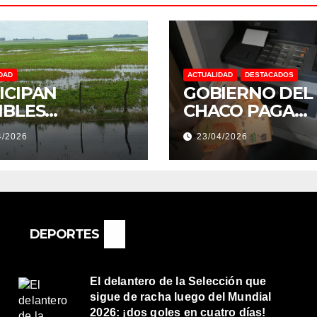
DAD
ACTUALIDAD
DESTACADOS
ICIPAN
GOBIERNO DEL
IBLES
CHACO PAGA
NDACIONES Y
SUELDOS EL 29 
4/2026
23/04/2026
NTOS
DE ABRIL, CON 
REMOS:
2% DE AUMENT
DRÍA SER UN
O MUY
ORTANTE”
DEPORTES
El delantero de la Selección que
sigue de racha luego del Mundial
2026: ¡dos goles en cuatro días!