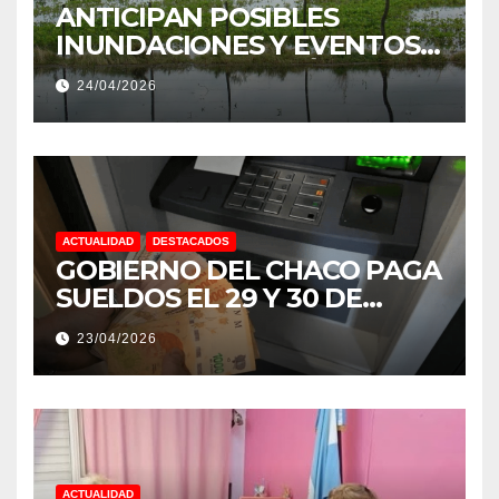
ANTICIPAN POSIBLES
INUNDACIONES Y EVENTOS
EXTREMOS: “PODRÍA SER UN
24/04/2026
NIÑO MUY IMPORTANTE”
ACTUALIDAD
DESTACADOS
GOBIERNO DEL CHACO PAGA
SUELDOS EL 29 Y 30 DE
ABRIL, CON EL 2% DE
23/04/2026
AUMENTO
ACTUALIDAD