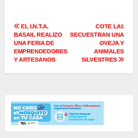
Navegación
EL I.N.T.A.
COTE LAI:
BASAIL REALIZO
SECUESTRAN UNA
de
UNA FERIA DE
OVEJA Y
entradas
EMPRENDEDORES
ANIMALES
Y ARTESANOS
SILVESTRES