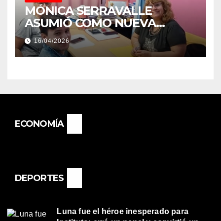
MÓNICA SERRAVALLE
ASUMIÓ COMO NUEVA
DIRECTORA DEL E.E.S. N° 82
16/04/2026
«RENÉ FAVALORO» DE
BASAIL.
ECONOMÍA
DEPORTES
Luna fue el héroe inesperado para