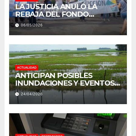
LA JUSTICIA ANULÓ LA
REBAJA DEL FONDO
ESTÍMULO A EMPLEADOS DE
06/05/2026
PRODUCCIÓN DE LA
PROVINCIA DEL CHACO
ACTUALIDAD
ANTICIPAN POSIBLES
INUNDACIONES Y EVENTOS
EXTREMOS: “PODRÍA SER UN
24/04/2026
NIÑO MUY IMPORTANTE”