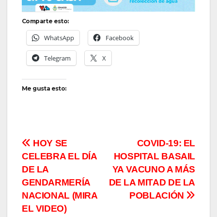
Comparte esto:
WhatsApp
Facebook
Telegram
X
Me gusta esto:
Navegación
HOY SE
COVID-19: EL
CELEBRA EL DÍA
HOSPITAL BASAIL
de
DE LA
YA VACUNO A MÁS
entradas
GENDARMERÍA
DE LA MITAD DE LA
NACIONAL (MIRA
POBLACIÓN
EL VIDEO)