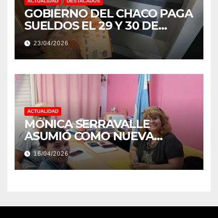
ACTUALIDAD
DESTACADOS
GOBIERNO DEL CHACO PAGA
SUELDOS EL 29 Y 30 DE
ABRIL, CON EL 2% DE
23/04/2026
AUMENTO
ACTUALIDAD
MÓNICA SERRAVALLE
ASUMIÓ COMO NUEVA
DIRECTORA DEL E.E.S. N° 82
16/04/2026
«RENÉ FAVALORO» DE
BASAIL.