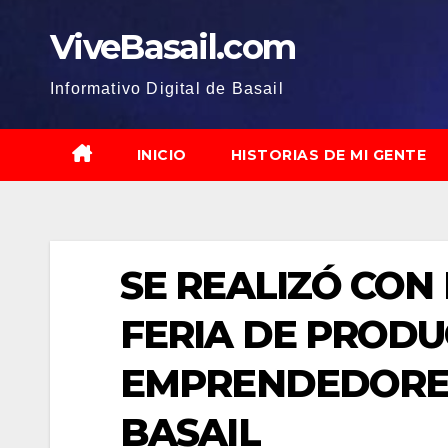
Saltar
ViveBasail.com
al
contenido
Informativo Digital de Basail
INICIO
HISTORIAS DE MI GENTE
SE REALIZÓ CON
FERIA DE PRODU
EMPRENDEDORES
BASAIL