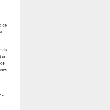
d de
la
cida
) en
 de
ones
z a