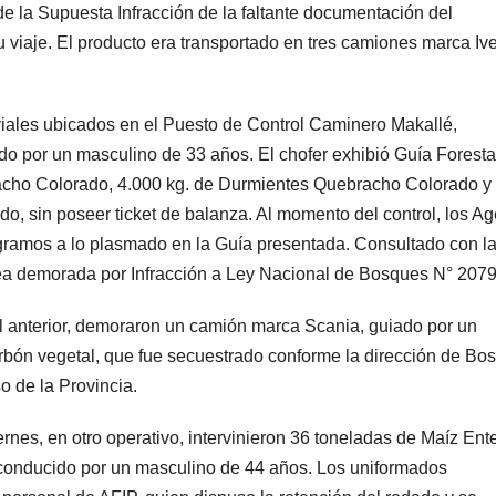
de la Supuesta Infracción de la faltante documentación del
 viaje. El producto era transportado en tres camiones marca Iv
ales ubicados en el Puesto de Control Caminero Makallé,
do por un masculino de 33 años. El chofer exhibió Guía Foresta
racho Colorado, 4.000 kg. de Durmientes Quebracho Colorado y
, sin poseer ticket de balanza. Al momento del control, los A
gramos a lo plasmado en la Guía presentada. Consultado con l
ea demorada por Infracción a Ley Nacional de Bosques N° 2079
 anterior, demoraron un camión marca Scania, guiado por un
bón vegetal, que fue secuestrado conforme la dirección de Bo
so de la Provincia.
nes, en otro operativo, intervinieron 36 toneladas de Maíz Ent
 conducido por un masculino de 44 años. Los uniformados