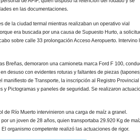
 personal de AFIP, quien dispuso la retención del rodado y se
ridades en las documentaciones.
e la ciudad termal mientras realizaban un operativo vial
 porque era buscada por una causa de Supuesto Hurto, a solicitu
 cabo sobre calle 33 prolongación Acceso Aeropuerto. Intervino 
as Breñas, demoraron una camioneta marca Ford F 100, condu
 en desuso con evidentes roturas y faltantes de piezas (tapones
l manifiesto de Transporte, la inscripción al Registro Provincial
 y Pictogramas y paneles de seguridad. Se realizaron actuaci
de Río Muerto intervinieron una carga de maíz a granel.
or un joven de 28 años, quien transportaba 29.920 Kg de maí
 El organismo competente realizó las actuaciones de rigor.