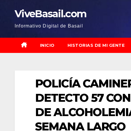
Saltar
ViveBasail.com
al
contenido
Informativo Digital de Basail
INICIO
HISTORIAS DE MI GENTE
POLICÍA CAMINE
DETECTO 57 CO
DE ALCOHOLEMIA
SEMANA LARGO