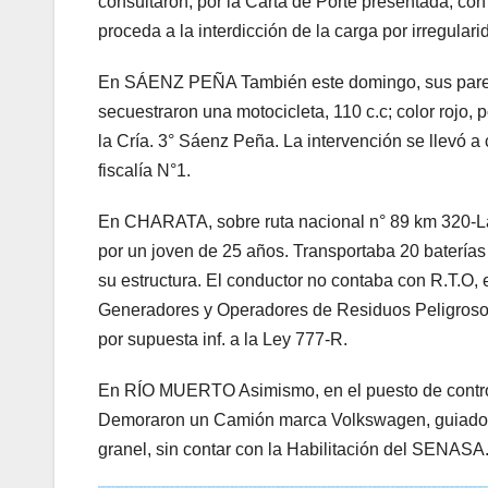
consultaron, por la Carta de Porte presentada, con
proceda a la interdicción de la carga por irregula
En SÁENZ PEÑA También este domingo, sus pares d
secuestraron una motocicleta, 110 c.c; color rojo,
la Cría. 3° Sáenz Peña. La intervención se llevó a
fiscalía N°1.
En CHARATA, sobre ruta nacional n° 89 km 320-L
por un joven de 25 años. Transportaba 20 baterías
su estructura. El conductor no contaba con R.T.O, e
Generadores y Operadores de Residuos Peligrosos
por supuesta inf. a la Ley 777-R.
En RÍO MUERTO Asimismo, en el puesto de control 
Demoraron un Camión marca Volkswagen, guiado p
granel, sin contar con la Habilitación del SENASA.