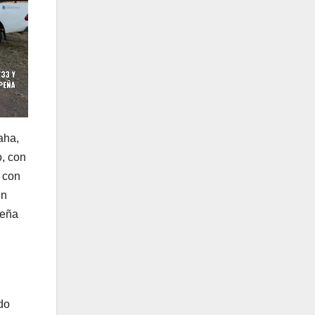
aha,
o, con
 con
un
Leña
do