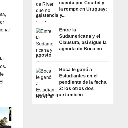
cuenta por Coudet y
la rompe en Uruguay:
ta,
asistencia y...
or
Entre la
ional
Sudamericana y el
Clausura, así sigue la
agenda de Boca en
agosto
la
os.
Boca le ganó a
de
Estudiantes en el
El
pendiente de la fecha
2: los otros dos
partidos que también...