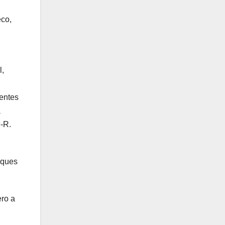
eco,
l,
gentes
a
-R.
sques
ero a