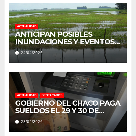
ACTUALIDAD
ANTICIPAN POSIBLES
INUNDACIONES Y EVENTOS
EXTREMOS: “PODRÍA SER UN
24/04/2026
NIÑO MUY IMPORTANTE”
ACTUALIDAD
DESTACADOS
GOBIERNO DEL CHACO PAGA
SUELDOS EL 29 Y 30 DE
ABRIL, CON EL 2% DE
23/04/2026
AUMENTO