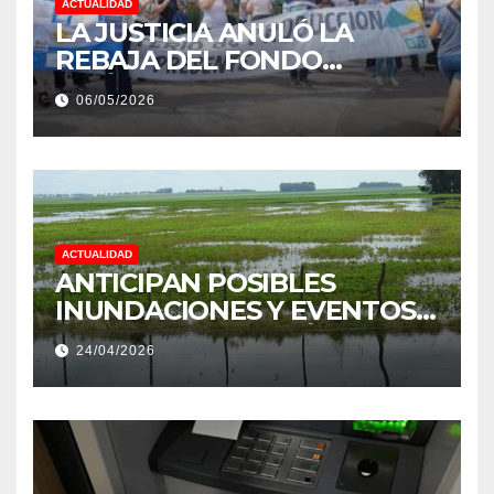
ACTUALIDAD
LA JUSTICIA ANULÓ LA
REBAJA DEL FONDO
ESTÍMULO A EMPLEADOS DE
06/05/2026
PRODUCCIÓN DE LA
PROVINCIA DEL CHACO
ACTUALIDAD
ANTICIPAN POSIBLES
INUNDACIONES Y EVENTOS
EXTREMOS: “PODRÍA SER UN
24/04/2026
NIÑO MUY IMPORTANTE”