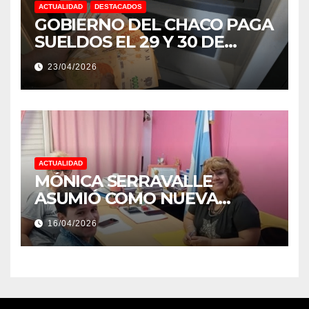
ACTUALIDAD
DESTACADOS
GOBIERNO DEL CHACO PAGA
SUELDOS EL 29 Y 30 DE
ABRIL, CON EL 2% DE
23/04/2026
AUMENTO
ACTUALIDAD
MÓNICA SERRAVALLE
ASUMIÓ COMO NUEVA
DIRECTORA DEL E.E.S. N° 82
16/04/2026
«RENÉ FAVALORO» DE
BASAIL.