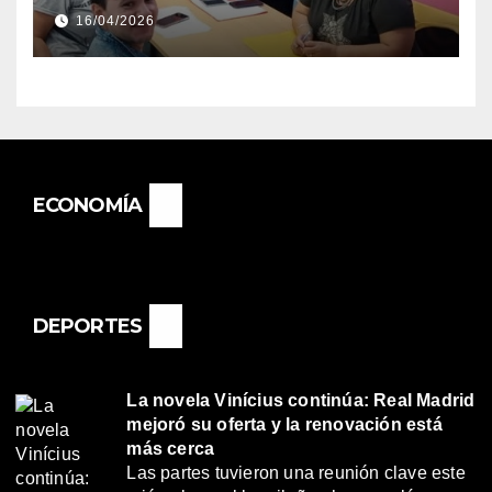
DIRECTORA DEL E.E.S. N° 82
16/04/2026
«RENÉ FAVALORO» DE
BASAIL.
ECONOMÍA
DEPORTES
La novela Vinícius continúa: Real Madrid
mejoró su oferta y la renovación está
más cerca
Las partes tuvieron una reunión clave este