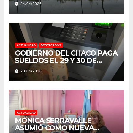
EXTREMOS: “PODRÍA SER UN
24/04/2026
NIÑO MUY IMPORTANTE”
ACTUALIDAD
DESTACADOS
GOBIERNO DEL CHACO PAGA
SUELDOS EL 29 Y 30 DE
ABRIL, CON EL 2% DE
23/04/2026
AUMENTO
ACTUALIDAD
MÓNICA SERRAVALLE
ASUMIÓ COMO NUEVA