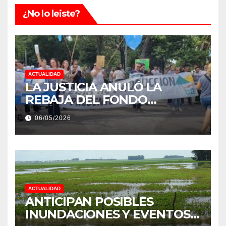
¿No lo leiste?
ACTUALIDAD
LA JUSTICIA ANULÓ LA
REBAJA DEL FONDO
ESTÍMULO A EMPLEADOS DE
06/05/2026
PRODUCCIÓN DE LA
PROVINCIA DEL CHACO
ACTUALIDAD
ANTICIPAN POSIBLES
INUNDACIONES Y EVENTOS