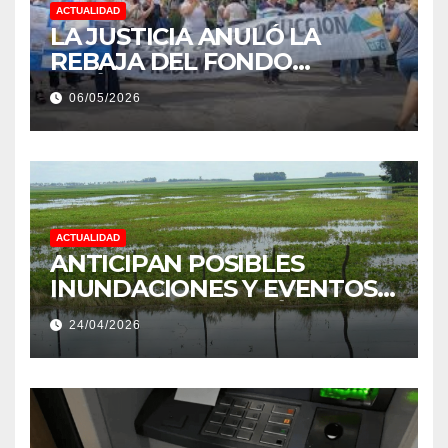
ACTUALIDAD
LA JUSTICIA ANULÓ LA
REBAJA DEL FONDO
ESTÍMULO A EMPLEADOS DE
06/05/2026
PRODUCCIÓN DE LA
PROVINCIA DEL CHACO
ACTUALIDAD
ANTICIPAN POSIBLES
INUNDACIONES Y EVENTOS
EXTREMOS: “PODRÍA SER UN
24/04/2026
NIÑO MUY IMPORTANTE”