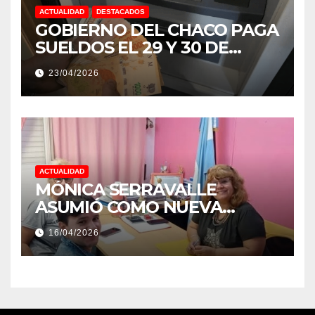
ACTUALIDAD
DESTACADOS
GOBIERNO DEL CHACO PAGA
SUELDOS EL 29 Y 30 DE
ABRIL, CON EL 2% DE
23/04/2026
AUMENTO
ACTUALIDAD
MÓNICA SERRAVALLE
ASUMIÓ COMO NUEVA
DIRECTORA DEL E.E.S. N° 82
16/04/2026
«RENÉ FAVALORO» DE
BASAIL.