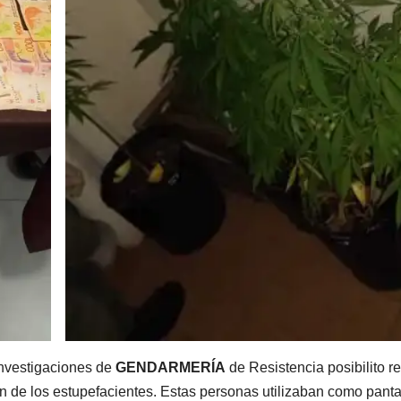
Investigaciones de
GENDARMERÍA
de Resistencia posibilito re
ón de los estupefacientes. Estas personas utilizaban como panta