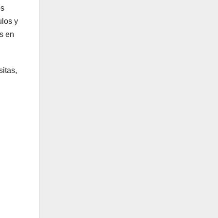
os
ulos y
as en
itas,