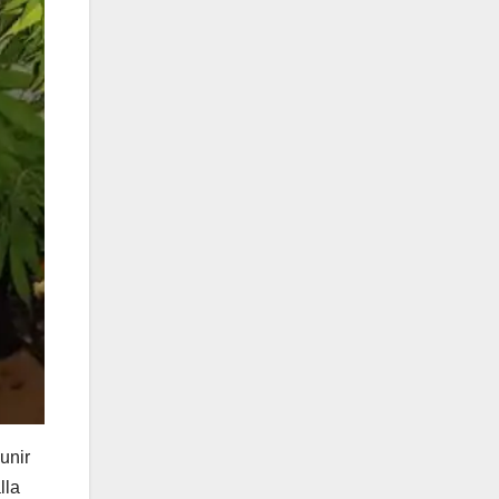
unir
lla