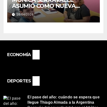
ASUMIÓ COMO NUEVA
DIRECTORA DEL E.E.S. N° 82
16/04/2026
«RENÉ FAVALORO» DE
BASAIL.
ECONOMÍA
DEPORTES
El pase del año: cuándo se espera que
llegue Thiago Almada a la Argentina