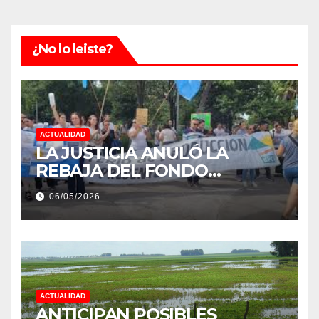
¿No lo leiste?
ACTUALIDAD
LA JUSTICIA ANULÓ LA
REBAJA DEL FONDO
ESTÍMULO A EMPLEADOS DE
06/05/2026
PRODUCCIÓN DE LA
PROVINCIA DEL CHACO
ACTUALIDAD
ANTICIPAN POSIBLES