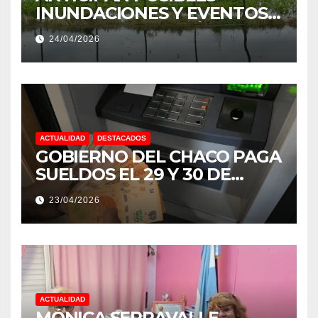
INUNDACIONES Y EVENTOS
EXTREMOS: “PODRÍA SER UN
24/04/2026
NIÑO MUY IMPORTANTE”
ACTUALIDAD
DESTACADOS
GOBIERNO DEL CHACO PAGA
SUELDOS EL 29 Y 30 DE
ABRIL, CON EL 2% DE
23/04/2026
AUMENTO
ACTUALIDAD
MÓNICA SERRAVALLE