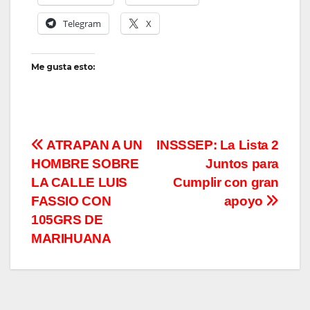
Telegram
X
Me gusta esto:
Navegación
ATRAPAN A UN
INSSSEP: La Lista 2
HOMBRE SOBRE
Juntos para
de
LA CALLE LUIS
Cumplir con gran
entradas
FASSIO CON
apoyo
105GRS DE
MARIHUANA