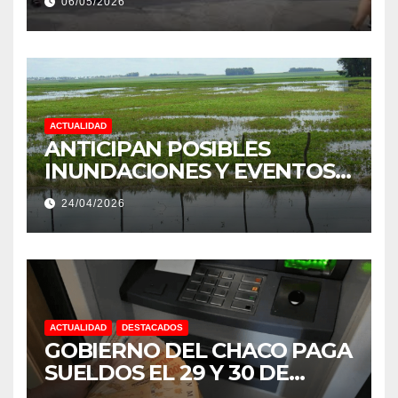
06/05/2026
PRODUCCIÓN DE LA
PROVINCIA DEL CHACO
ACTUALIDAD
ANTICIPAN POSIBLES
INUNDACIONES Y EVENTOS
EXTREMOS: “PODRÍA SER UN
24/04/2026
NIÑO MUY IMPORTANTE”
ACTUALIDAD
DESTACADOS
GOBIERNO DEL CHACO PAGA
SUELDOS EL 29 Y 30 DE
ABRIL, CON EL 2% DE