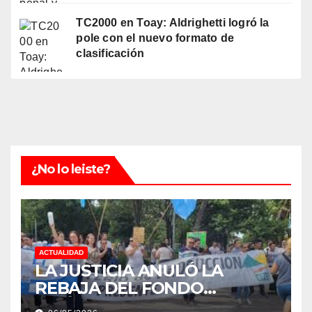
TC2000 en Toay: Aldrighetti logró la
pole con el nuevo formato de
clasificación
¿No lo leiste?
ACTUALIDAD
LA JUSTICIA ANULÓ LA
REBAJA DEL FONDO
ESTÍMULO A EMPLEADOS DE